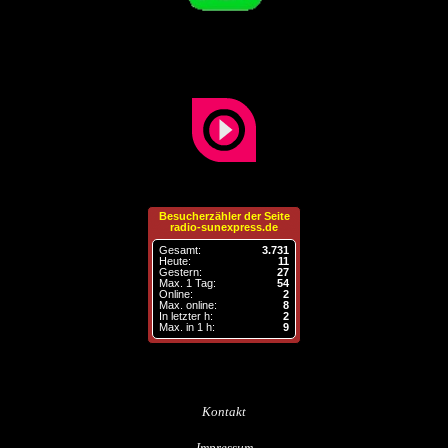
Besucherzähler der Seite
radio-sunexpress.de
Gesamt:
3.731
Heute:
11
Gestern:
27
Max. 1 Tag:
54
Online:
2
Max. online:
8
In letzter h:
2
Max. in 1 h:
9
Kontakt
Impressum